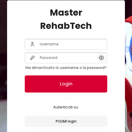
Master
RehabTech
Username
Password
Visualizza/Nas
Hai dimenticato lo username o la password?
Login
Autenticati su:
POLIMI login