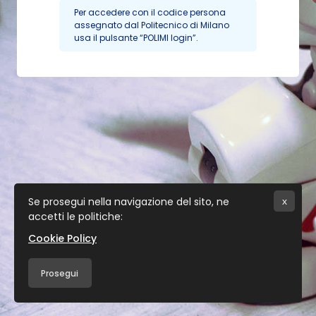
Vai al contenuto principale
Per accedere con il codice persona
assegnato dal Politecnico di Milano
usa il pulsante “POLIMI login”.
Se prosegui nella navigazione del sito, ne
x
accetti le politiche:
Cookie Policy
Informativa cookie
Prosegui